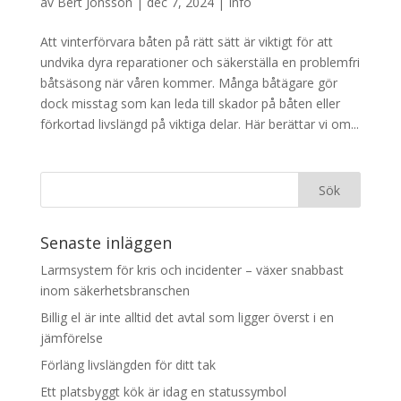
av
Bert Jönsson
|
dec 7, 2024
|
Info
Att vinterförvara båten på rätt sätt är viktigt för att
undvika dyra reparationer och säkerställa en problemfri
båtsäsong när våren kommer. Många båtägare gör
dock misstag som kan leda till skador på båten eller
förkortad livslängd på viktiga delar. Här berättar vi om...
Senaste inläggen
Larmsystem för kris och incidenter – växer snabbast
inom säkerhetsbranschen
Billig el är inte alltid det avtal som ligger överst i en
jämförelse
Förläng livslängden för ditt tak
Ett platsbyggt kök är idag en statussymbol