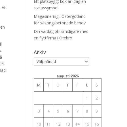
Ett platsbyggt kök är idag en
. Att
statussymbol
Magasinering i Östergötland
för säsongsbetonade behov
ten
Din vardag blir smidigare med
en flyttfirma i Örebro
l
v.
Arkiv
så
Arkiv
tet
tnad
augusti 2026
M
T
O
T
F
L
S
1
2
3
4
5
6
7
8
9
10
11
12
13
14
15
16