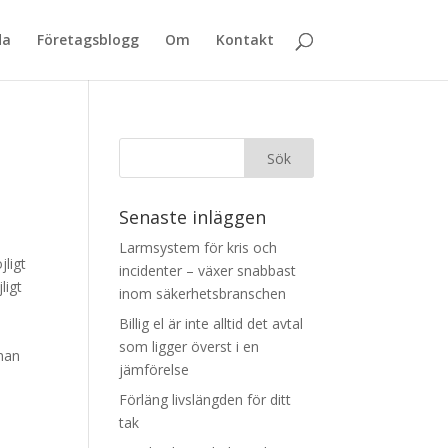
da
Företagsblogg
Om
Kontakt
Senaste inläggen
Larmsystem för kris och
ligt
incidenter – växer snabbast
ligt
inom säkerhetsbranschen
Billig el är inte alltid det avtal
som ligger överst i en
 man
jämförelse
Förläng livslängden för ditt
tak