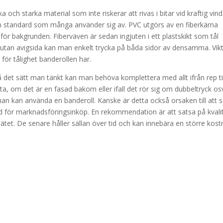
 och starka material som inte riskerar att rivas i bitar vid kraftig vind
en standard som många använder sig av. PVC utgörs av en fiberkärna
 för bakgrunden. Fiberväven är sedan ingjuten i ett plastskikt som tål
v utan avigsida kan man enkelt trycka på båda sidor av densamma. Vik
för tålighet banderollen har.
 det sätt man tänkt kan man behöva komplettera med allt ifrån rep til
ta, om det är en fasad bakom eller ifall det rör sig om dubbeltryck os
an kan använda en banderoll. Kanske är detta också orsaken till att 
id för marknadsföringsinköp. En rekommendation är att satsa på kvali
å nätet. De senare håller sällan över tid och kan innebära en större kos