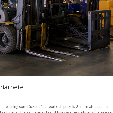
riarbete
gen utbildning som täcker både teori och praktik. Genom att delta i en
olika typer av truckar, utan också viktiga säkerhetsrutiner som minskar