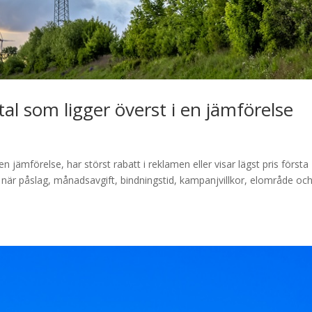
avtal som ligger överst i en jämförelse
i en jämförelse, har störst rabatt i reklamen eller visar lägst pris första
rt när påslag, månadsavgift, bindningstid, kampanjvillkor, elområde oc