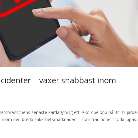
ncidenter – växer snabbast inom
hetsbranschens senaste kartläggning ett rekordbelopp på 34 miljarde
Men inom den breda säkerhetsmarknaden – som traditionellt förknippa