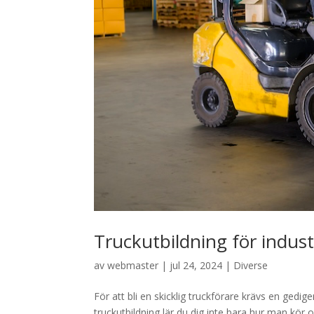
Truckutbildning för indust
av
webmaster
|
jul 24, 2024
|
Diverse
För att bli en skicklig truckförare krävs en gedi
truckutbildning lär du dig inte bara hur man kör 