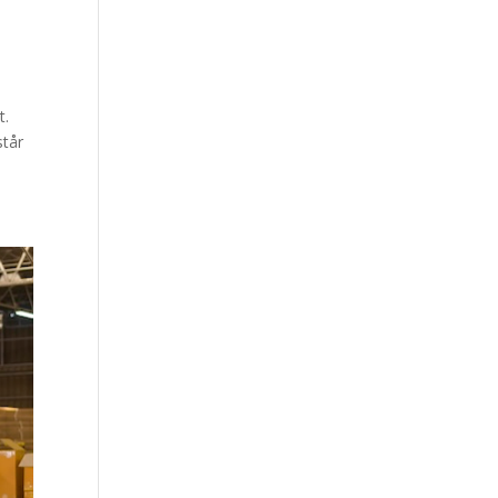
t.
står