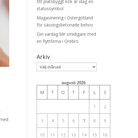
Ett platsbyggt kök är idag en
statussymbol
Magasinering i Östergötland
för säsongsbetonade behov
Din vardag blir smidigare med
en flyttfirma i Örebro
Arkiv
Arkiv
augusti 2026
M
T
O
T
F
L
S
1
2
r
s med
3
4
5
6
7
8
9
10
11
12
13
14
15
16