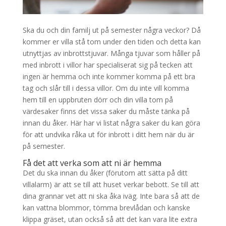
Ska du och din familj ut på semester några veckor? Då
kommer er villa stå tom under den tiden och detta kan
utnyttjas av inbrottstjuvar. Många tjuvar som håller på
med inbrott i villor har specialiserat sig på tecken att
ingen är hemma och inte kommer komma på ett bra
tag och slår till i dessa villor. Om du inte vill komma
hem till en uppbruten dörr och din villa tom på
värdesaker finns det vissa saker du måste tänka på
innan du åker. Här har vi listat några saker du kan göra
för att undvika råka ut för inbrott i ditt hem när du är
på semester.
Få det att verka som att ni är hemma
Det du ska innan du åker (förutom att sätta på ditt
villalarm) är att se till att huset verkar bebott. Se till att
dina grannar vet att ni ska åka iväg. Inte bara så att de
kan vattna blommor, tömma brevlådan och kanske
klippa gräset, utan också så att det kan vara lite extra