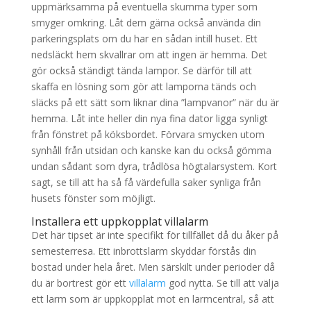
uppmärksamma på eventuella skumma typer som
smyger omkring. Låt dem gärna också använda din
parkeringsplats om du har en sådan intill huset. Ett
nedsläckt hem skvallrar om att ingen är hemma. Det
gör också ständigt tända lampor. Se därför till att
skaffa en lösning som gör att lamporna tänds och
släcks på ett sätt som liknar dina ”lampvanor” när du är
hemma. Låt inte heller din nya fina dator ligga synligt
från fönstret på köksbordet. Förvara smycken utom
synhåll från utsidan och kanske kan du också gömma
undan sådant som dyra, trådlösa högtalarsystem. Kort
sagt, se till att ha så få värdefulla saker synliga från
husets fönster som möjligt.
Installera ett uppkopplat villalarm
Det här tipset är inte specifikt för tillfället då du åker på
semesterresa. Ett inbrottslarm skyddar förstås din
bostad under hela året. Men särskilt under perioder då
du är bortrest gör ett
villalarm
god nytta. Se till att välja
ett larm som är uppkopplat mot en larmcentral, så att