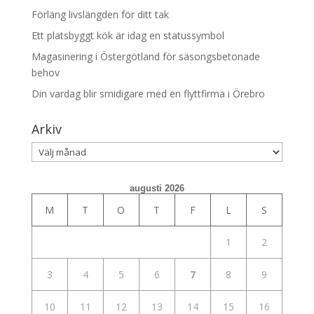
Förläng livslängden för ditt tak
Ett platsbyggt kök är idag en statussymbol
Magasinering i Östergötland för säsongsbetonade
behov
Din vardag blir smidigare med en flyttfirma i Örebro
Arkiv
Arkiv
augusti 2026
M
T
O
T
F
L
S
1
2
3
4
5
6
7
8
9
10
11
12
13
14
15
16