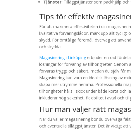
Tjänster:
Tilläggstjänster som packhjälp och t
Tips för effektiv magasine
För att maximera effektiviteten i din magasiner
kvalitativa förvaringslådor, märk upp allt tydligt
skydd. För ömtåliga föremål, överväg att använda
och skyddat.
Magasinering i Linköping
erbjuder en rad fördela
lösningar för förvaring av tillhörigheter. Genom 
förvaras tryggt och säkert, medan du själv får m
Magasinering kan vara en idealisk lösning av mång
skapa mer utrymme hemma. Professionella magas
tillhörigheter hålls i skick under både korta oc
inkluderar hög säkerhet, flexibilitet i avtal och t
Hur man väljer rätt magas
När du väljer magasinering bör du överväga fakt
och eventuella tilläggstjänster. Det är viktigt 