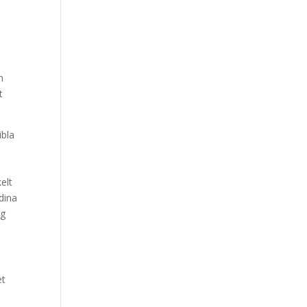
h
t
ibla
elt
dina
ng
et