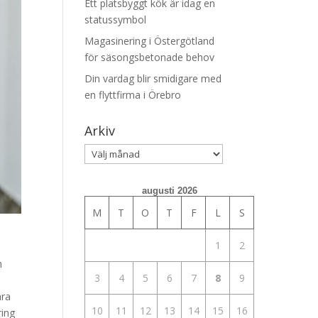
Ett platsbyggt kök är idag en
statussymbol
Magasinering i Östergötland
för säsongsbetonade behov
Din vardag blir smidigare med
en flyttfirma i Örebro
Arkiv
Arkiv
augusti 2026
M
T
O
T
F
L
S
1
2
h
3
4
5
6
7
8
9
ara
10
11
12
13
14
15
16
ring