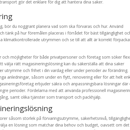
ransport gör det enklare för dig att hantera dina saker.
ring
ing, bör du noggrant planera vad som ska förvaras och hur. Använd
 och tänk på hur föremålen placeras i förrådet för bäst tillgänglighet oc
 klimatkontrollerade utrymmen och se till att allt är korrekt förpacka
r och möjligheter för både privatpersoner och företag som söker flex
att välja rätt magasineringslösning kan du säkerställa att dina saker
er utrymme och frihet i din vardag eller under perioder av förändring.
a anledningar, såsom under en flytt, renovering eller för att helt enk
ineringsföretag erbjuder säkra och anpassningsbara lösningar där 
h längre perioder. Fördelarna med att använda professionell magasineri
illgång, samt olika tjänster som transport och packhjälp.
ineringslösning
orer såsom storlek på förvaringsutrymme, säkerhetsnivå, tillgängligh
att välja en lösning som matchar dina behov och budget, oavsett om det