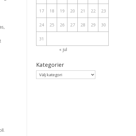
17
18
19
20
21
22
23
24
25
26
27
28
29
30
as,
31
t
« jul
Kategorier
å
Kategorier
ll.