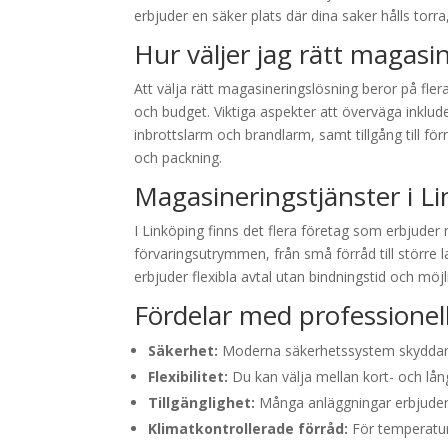
erbjuder en säker plats där dina saker hålls torr
Hur väljer jag rätt magasi
Att välja rätt magasineringslösning beror på fle
och budget. Viktiga aspekter att överväga inklu
inbrottslarm och brandlarm, samt tillgång till f
och packning.
Magasineringstjänster i L
I Linköping finns det flera företag som erbjuder 
förvaringsutrymmen, från små förråd till stör
erbjuder flexibla avtal utan bindningstid och möjli
Fördelar med professionel
Säkerhet:
Moderna säkerhetssystem skyddar d
Flexibilitet:
Du kan välja mellan kort- och lån
Tillgänglighet:
Många anläggningar erbjuder ti
Klimatkontrollerade förråd:
För temperaturk