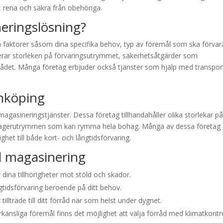
a, rena och säkra från obehöriga.
neringslösning?
ra faktorer såsom dina specifika behov, typ av föremål som ska förvar
derar storleken på förvaringsutrymmet, säkerhetsåtgärder som
örrådet. Många företag erbjuder också tjänster som hjälp med transpor
inköping
magasineringstjänster. Dessa företag tillhandahåller olika storlekar p
re lagerutrymmen som kan rymma hela bohag. Många av dessa företag
ghet till både kort- och långtidsförvaring.
l magasinering
ina tillhörigheter mot stöld och skador.
gtidsförvaring beroende på ditt behov.
llträde till ditt förråd när som helst under dygnet.
änsliga föremål finns det möjlighet att välja förråd med klimatkontro