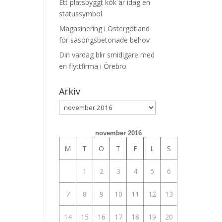
Ett platsbyggt kök är idag en
statussymbol
Magasinering i Östergötland
för säsongsbetonade behov
Din vardag blir smidigare med
en flyttfirma i Örebro
Arkiv
Arkiv
november 2016
M
T
O
T
F
L
S
1
2
3
4
5
6
7
8
9
10
11
12
13
14
15
16
17
18
19
20