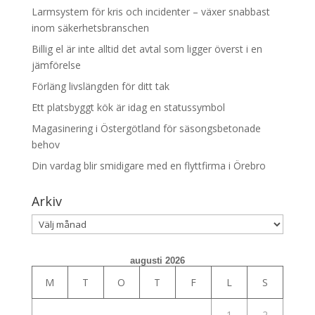
Larmsystem för kris och incidenter – växer snabbast
inom säkerhetsbranschen
Billig el är inte alltid det avtal som ligger överst i en
jämförelse
Förläng livslängden för ditt tak
Ett platsbyggt kök är idag en statussymbol
Magasinering i Östergötland för säsongsbetonade
behov
Din vardag blir smidigare med en flyttfirma i Örebro
Arkiv
Arkiv
augusti 2026
M
T
O
T
F
L
S
1
2