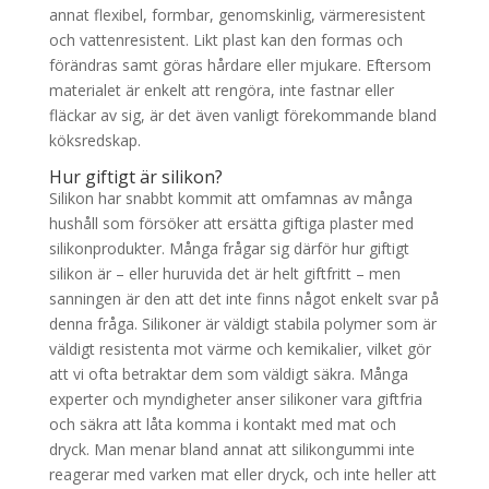
annat flexibel, formbar, genomskinlig, värmeresistent
och vattenresistent. Likt plast kan den formas och
förändras samt göras hårdare eller mjukare. Eftersom
materialet är enkelt att rengöra, inte fastnar eller
fläckar av sig, är det även vanligt förekommande bland
köksredskap.
Hur giftigt är silikon?
Silikon har snabbt kommit att omfamnas av många
hushåll som försöker att ersätta giftiga plaster med
silikonprodukter. Många frågar sig därför hur giftigt
silikon är – eller huruvida det är helt giftfritt – men
sanningen är den att det inte finns något enkelt svar på
denna fråga. Silikoner är väldigt stabila polymer som är
väldigt resistenta mot värme och kemikalier, vilket gör
att vi ofta betraktar dem som väldigt säkra. Många
experter och myndigheter anser silikoner vara giftfria
och säkra att låta komma i kontakt med mat och
dryck. Man menar bland annat att silikongummi inte
reagerar med varken mat eller dryck, och inte heller att