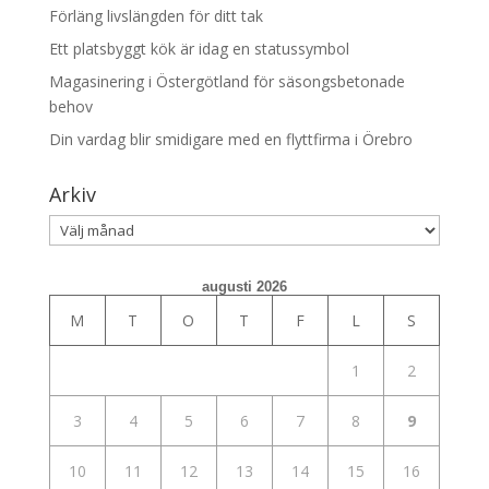
Förläng livslängden för ditt tak
Ett platsbyggt kök är idag en statussymbol
Magasinering i Östergötland för säsongsbetonade
behov
Din vardag blir smidigare med en flyttfirma i Örebro
Arkiv
Arkiv
augusti 2026
M
T
O
T
F
L
S
1
2
3
4
5
6
7
8
9
10
11
12
13
14
15
16