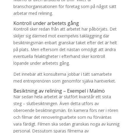
branschorganisationen för företag som på något sätt
arbetar med relining.
Kontroll under arbetets gång
Kontroll sker redan från att arbetet har påbörjats. Det
skiljer sig därmed mot exempelvis takläggning där
besiktningsmän enbart granskar taket efter det är helt
på plats. Men eftersom det nästan omöjligt att ändra
eventuella felaktigheter i efterhand sker kontroll
löpande under arbetets gång.
Det innebär att konsulterna jobbar i tätt samarbete
med entreprenören som genomför själva hantverket.
Besiktning av relining – Exempel i Malmö
När sedan hela arbetet är slutfört kvarstår ett sista
steg – slutbesiktningen. Även detta utförs av
oberoende besiktningsmän. En kamera förs ner i rören
och filmar det renoveringsarbete som nu förväntas
vara färdigt. Filmen ska sedan granskas noga av kunnig
personal. Dessutom sparas filmerna av