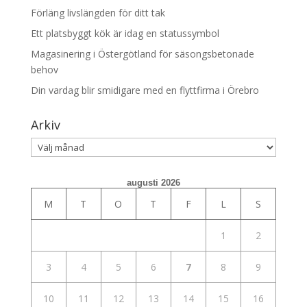
Förläng livslängden för ditt tak
Ett platsbyggt kök är idag en statussymbol
Magasinering i Östergötland för säsongsbetonade
behov
Din vardag blir smidigare med en flyttfirma i Örebro
Arkiv
Arkiv
augusti 2026
M
T
O
T
F
L
S
1
2
3
4
5
6
7
8
9
10
11
12
13
14
15
16